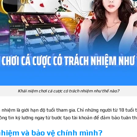
Khái niệm chơi cá cược có trách nhiệm như thế nào?
 nhiệm là giới hạn độ tuổi tham gia. Chỉ những người từ 18 tuổi
ng tin kỹ lưỡng ngay từ bước tạo tài khoản để đảm bảo tuân th
nhiệm và bảo vệ chính mình?