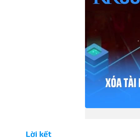
Lời kết