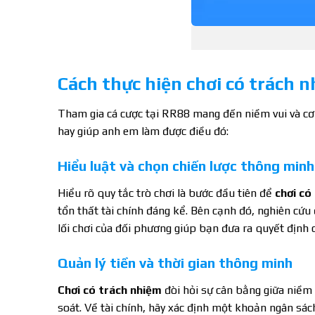
Cách thực hiện chơi có trách 
Tham gia cá cược tại RR88 mang đến niềm vui và cơ h
hay giúp anh em làm được điều đó:
Hiểu luật và chọn chiến lược thông minh
Hiểu rõ quy tắc trò chơi là bước đầu tiên để
chơi có
tổn thất tài chính đáng kể. Bên cạnh đó, nghiên cứu 
lối chơi của đối phương giúp bạn đưa ra quyết định c
Quản lý tiền và thời gian thông minh
Chơi có trách nhiệm
đòi hỏi sự cân bằng giữa niềm vu
soát. Về tài chính, hãy xác định một khoản ngân sác