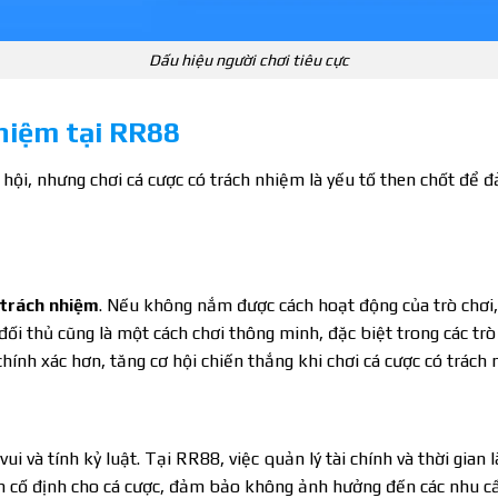
Dấu hiệu người chơi tiêu cực
nhiệm tại RR88
ội, nhưng chơi cá cược có trách nhiệm là yếu tố then chốt để đ
 trách nhiệm
. Nếu không nắm được cách hoạt động của trò chơi,
đối thủ cũng là một cách chơi thông minh, đặc biệt trong các tr
hính xác hơn, tăng cơ hội chiến thắng khi chơi cá cược có trách 
i và tính kỷ luật. Tại RR88, việc quản lý tài chính và thời gian 
h cố định cho cá cược, đảm bảo không ảnh hưởng đến các nhu cầu