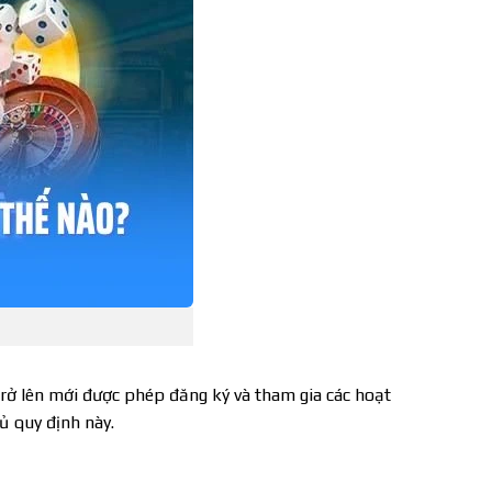
 trở lên mới được phép đăng ký và tham gia các hoạt
ủ quy định này.