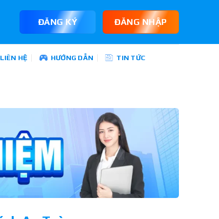
ĐĂNG KÝ
ĐĂNG NHẬP
LIÊN HỆ
HƯỚNG DẪN
TIN TỨC