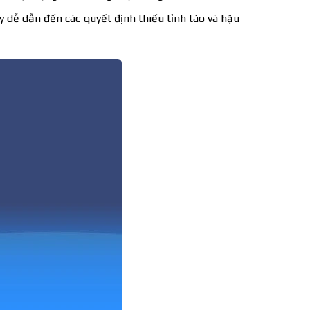
y dễ dẫn đến các quyết định thiếu tỉnh táo và hậu