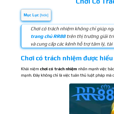
Chơi Có Tr
Mục Lục
[
hide
]
Chơi có trách nhiệm không chỉ giúp ng
trang chủ RR88
trên thị trường giải t
và cung cấp các kênh hỗ trợ tâm lý, tài
Chơi có trách nhiệm được hiểu
Khái niệm
chơi có trách nhiệm
nhấn mạnh việc bảo v
mạnh. Đây không chỉ là việc tuân thủ luật pháp mà 