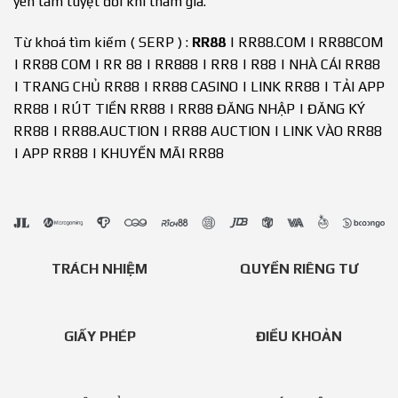
yên tâm tuyệt đối khi tham gia.
Từ khoá tìm kiếm ( SERP ) :
RR88
| RR88.COM | RR88COM
| RR88 COM | RR 88 | RR888 | RR8 | R88 | NHÀ CÁI RR88
| TRANG CHỦ RR88 | RR88 CASINO | LINK RR88 | TẢI APP
RR88 | RÚT TIỀN RR88 | RR88 ĐĂNG NHẬP | ĐĂNG KÝ
RR88 | RR88.AUCTION | RR88 AUCTION | LINK VÀO RR88
| APP RR88 | KHUYẾN MÃI RR88
TRÁCH NHIỆM
QUYỀN RIÊNG TƯ
GIẤY PHÉP
ĐIỀU KHOẢN