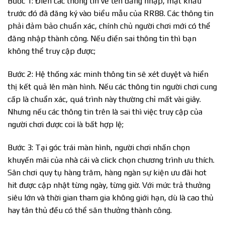
Bước 1: Điền các thông tin về tên đăng nhập, mật khẩu
trước đó đã đăng ký vào biểu mẫu của RR88. Các thông tin
phải đảm bảo chuẩn xác, chính chủ người chơi mới có thể
đăng nhập thành công. Nếu điền sai thông tin thì bạn
không thể truy cập được;
Bước 2: Hệ thống xác minh thông tin sẽ xét duyệt và hiển
thị kết quả lên màn hình. Nếu các thông tin người chơi cung
cấp là chuẩn xác, quá trình này thường chỉ mất vài giây.
Nhưng nếu các thông tin trên là sai thì việc truy cập của
người chơi được coi là bất hợp lệ;
Bước 3: Tại góc trái màn hình, người chơi nhấn chọn
khuyến mãi của nhà cái và click chọn chương trình ưu thích.
Sân chơi quy tụ hàng trăm, hàng ngàn sự kiện ưu đãi hot
hit được cập nhật từng ngày, từng giờ. Với mức trả thưởng
siêu lớn và thời gian tham gia không giới hạn, dù là cao thủ
hay tân thủ đều có thể săn thưởng thành công.