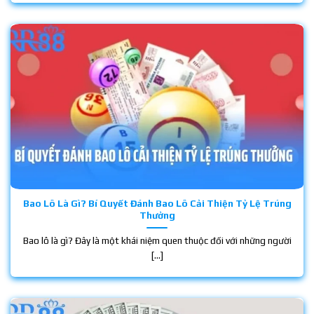
Bao Lô Là Gì? Bí Quyết Đánh Bao Lô Cải Thiện Tỷ Lệ Trúng
Thưởng
Bao lô là gì? Đây là một khái niệm quen thuộc đối với những người
[...]