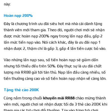
này:
Hoàn nạp 200%
Đây là chương trình ưu đãi siêu hot mà nhà cái dành tặng
thành viên mới tham gia. Theo đó, người chơi mới sẽ nhận
được mức hoàn nạp 200% ngay trong lần nạp đầu, gấp 2
lần mức tiền nạp vào. Nói cách khác, đây là ưu đãi nạp 1
nhận được 2, thậm chí là gấp 3, gấp 4 lần tiền cược bỏ vào.
Vào những lần nạp sau, số tiền hoàn nạp sẽ giảm dần
nhưng tối thiểu đều trên 50%. Đây thực sự là ưu đãi chất
lượng mà RR88 gửi tới tân thủ. Nạp lần đầu càng nhiều, số
tiền thưởng càng cao và số tiền hoàn nạp nhận về càng lớn.
Tặng thẻ cào 200K
Cũng nằm trong chuỗi
khuyến mãi RR88
chào mừng thành
viên mới, người chơi sẽ nhận được tối đa 3 thẻ cào 200K khi
tham gia các trò chơi đổi thưởng. Tùy vào từng trò chơi,