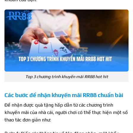
Top 3 chương trình khuyến mãi RR88 hot hit
Các bước để nhận khuyến mãi RR88 chuẩn bài
Để nhận được quà tặng hấp dẫn từ các chương trình
khuyến mãi của nhà cái, người chơi có thể thực hiện một số
thao tác đơn giản như: