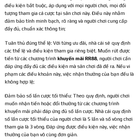
điều kiện bắt buộc, áp dụng với mọi người chơi, mọi đối
tượng tham gia cá cược tại sân chơi này. Điều này nhằm
đảm bảo tính minh bạch, rõ ràng và người chơi cung cấp
đầy đủ, chuẩn xác thông tin;
Tuân thủ đúng thể lệ: Với từng ưu đãi, nhà cái sẽ quy định
các thể lệ và điều kiện tham gia riêng biệt. Muốn rút được
tiền từ các chương trình
khuyến mãi RR88
, người chơi cần
đáp ứng đầy đủ các điều kiện mà sân chơi đã đề ra. Nếu vi
phạm các điều khoản này, việc nhận thưởng của bạn đều là
không hợp lệ;
Đảm bảo số lần cược tối thiểu: Theo quy định, người chơi
muốn nhận tiền hoặc đổi thưởng từ các chương trình
khuyến mãi phải đáp ứng đủ số lần cược. Nhà cái quy định
số lần cược tối thiểu của người chơi là 5 lần và số vòng chơi
tham gia là 3 vòng. Đáp ứng được điều kiện này, việc nhận
thưởng của bạn vô cùng đơn giản.