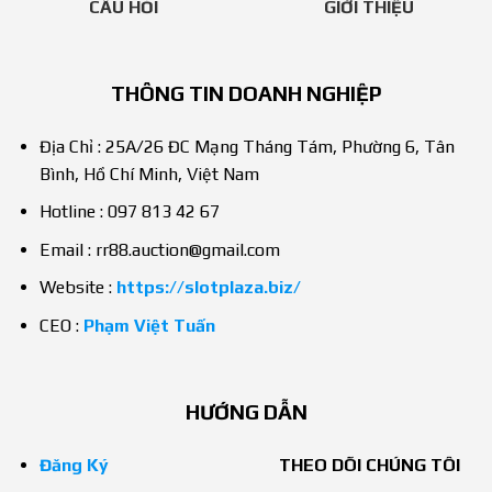
CÂU HỎI
GIỚI THIỆU
THÔNG TIN DOANH NGHIỆP
Địa Chỉ : 25A/26 ĐC Mạng Tháng Tám, Phường 6, Tân
Bình, Hồ Chí Minh, Việt Nam
Hotline : 097 813 42 67
Email :
rr88.auction@gmail.com
Website :
https://slotplaza.biz/
CEO :
Phạm Việt Tuấn
HƯỚNG DẪN
Đăng Ký
THEO DÕI CHÚNG TÔI