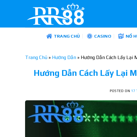
Skip
to
content
TRANG CHỦ
CASINO
NỔ H
Trang Chủ
»
Hướng Dẫn
»
Hướng Dẫn Cách Lấy Lại 
Hướng Dẫn Cách Lấy Lại 
POSTED ON
17 