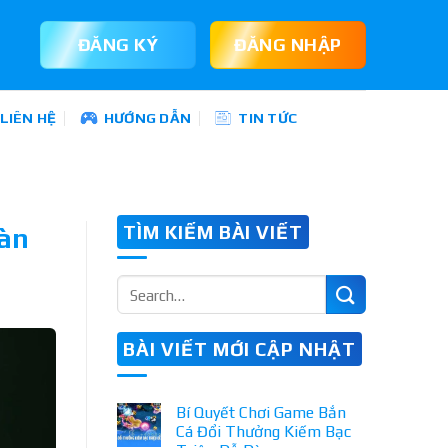
ĐĂNG KÝ
ĐĂNG NHẬP
LIÊN HỆ
HƯỚNG DẪN
TIN TỨC
TÌM KIẾM BÀI VIẾT
àn
BÀI VIẾT MỚI CẬP NHẬT
Bí Quyết Chơi Game Bắn
Cá Đổi Thưởng Kiếm Bạc