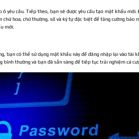
 ô yêu cầu. Tiếp theo, bạn sẽ được yêu cầu tạo mật khẩu mới
m chữ hoa, chữ thường, số và ký tự đặc biệt để tăng cường bảo 
ẩu mới.
ng, bạn có thể sử dụng mật khẩu này để đăng nhập lại vào tài 
 bình thường và bạn đã sẵn sàng để tiếp tục trải nghiệm cá cượ