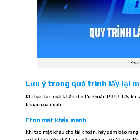
Quy 
Lưu ý trong quá trình lấy lại
Khi bạn tạo mật khẩu cho tài khoản RR88, hãy lưu 
khoản của mình:
Chọn mật khẩu mạnh
Khi tạo mật khẩu cho tài khoản, hãy đảm bảo rằng
sự kết hợp của chữ hoa, chữ thường, số và ký tự đặc