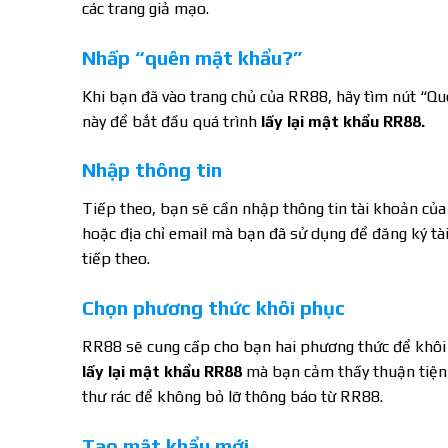
các trang giả mạo.
Nhấp “quên mật khẩu?”
Khi bạn đã vào trang chủ của RR88, hãy tìm nút “Q
này để bắt đầu quá trình
lấy lại mật khẩu RR88.
Nhập thông tin
Tiếp theo, bạn sẽ cần nhập thông tin tài khoản c
hoặc địa chỉ email mà bạn đã sử dụng để đăng ký tà
tiếp theo.
Chọn phương thức khôi phục
RR88 sẽ cung cấp cho bạn hai phương thức để khôi 
lấy lại mật khẩu RR88
mà bạn cảm thấy thuận tiện 
thư rác để không bỏ lỡ thông báo từ RR88.
Tạo mật khẩu mới