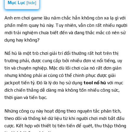
Mục Lục
[
hide
]
Anh em chơi game lâu năm chắc hẳn không còn xa lạ gì với
phần mềm quay hũ này. Tuy nhiên, vẫn còn rất nhiều người
mới trải nghiệm chưa biết đến và đang thắc mắc có nên sử
dụng hay không?
Nổ hũ là một trò chơi giải trí đổi thưởng rất hot trên thị
trường phải, được cung cấp bởi nhiều đơn vị nổi tiếng, uy
tín và chuyên nghiệp. Mặc dù lối chơi của nó rất đơn giản
nhưng không phải ai cũng có thể chinh phục được giải
jackpot tiền tỷ. Đó là lý do họ sử dụng
tool nổ hũ
với mục
đích chiến thắng dễ dàng mà không tốn nhiều công sức,
thời gian và tiền bạc.
Những công cụ này hoạt động theo nguyên tắc phân tích,
theo dõi và thống kê dữ liệu từ khi người chơi mới bắt đầu
cược. Kết hợp với thiết bị tiên tiến để quét, thu thập thông