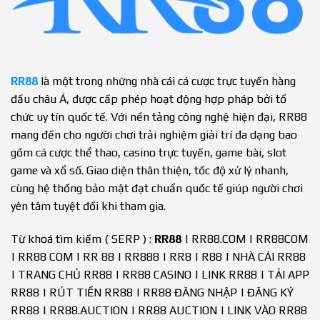
RR88
là một trong những nhà cái cá cược trực tuyến hàng
đầu châu Á, được cấp phép hoạt động hợp pháp bởi tổ
chức uy tín quốc tế. Với nền tảng công nghệ hiện đại, RR88
mang đến cho người chơi trải nghiệm giải trí đa dạng bao
gồm cá cược thể thao, casino trực tuyến, game bài, slot
game và xổ số. Giao diện thân thiện, tốc độ xử lý nhanh,
cùng hệ thống bảo mật đạt chuẩn quốc tế giúp người chơi
yên tâm tuyệt đối khi tham gia.
Từ khoá tìm kiếm ( SERP ) :
RR88
| RR88.COM | RR88COM
| RR88 COM | RR 88 | RR888 | RR8 | R88 | NHÀ CÁI RR88
| TRANG CHỦ RR88 | RR88 CASINO | LINK RR88 | TẢI APP
RR88 | RÚT TIỀN RR88 | RR88 ĐĂNG NHẬP | ĐĂNG KÝ
RR88 | RR88.AUCTION | RR88 AUCTION | LINK VÀO RR88