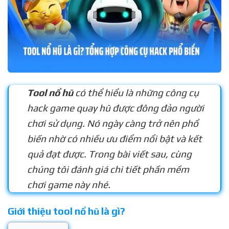
Tool nổ hũ
có thể hiểu là những công cụ
hack game quay hũ được đông đảo người
chơi sử dụng. Nó ngày càng trở nên phổ
biến nhờ có nhiều ưu điểm nổi bật và kết
quả đạt được. Trong bài viết sau, cùng
chúng tôi đánh giá chi tiết phần mềm
chơi game này nhé.
Giới thiệu tool nổ hũ là gì?