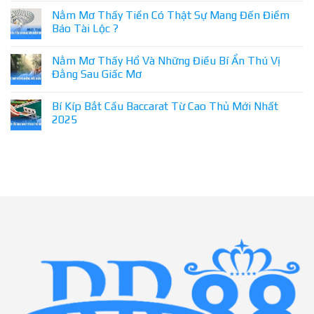
Nằm Mơ Thấy Tiền Có Thật Sự Mang Đến Điềm
Báo Tài Lộc ?
Nằm Mơ Thấy Hổ Và Những Điều Bí Ẩn Thú Vị
Đằng Sau Giấc Mơ
Bí Kíp Bắt Cầu Baccarat Từ Cao Thủ Mới Nhất
2025