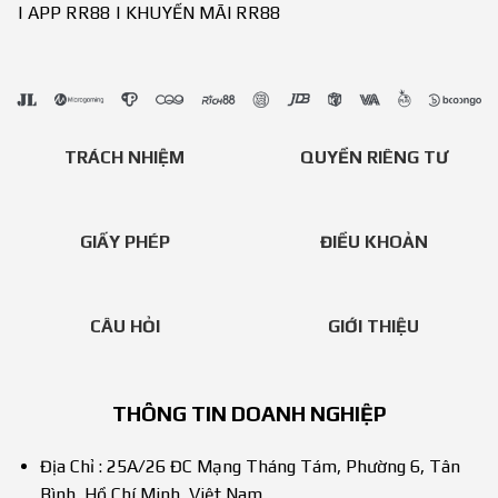
| APP RR88 | KHUYẾN MÃI RR88
TRÁCH NHIỆM
QUYỀN RIÊNG TƯ
GIẤY PHÉP
ĐIỀU KHOẢN
CÂU HỎI
GIỚI THIỆU
THÔNG TIN DOANH NGHIỆP
Địa Chỉ : 25A/26 ĐC Mạng Tháng Tám, Phường 6, Tân
Bình, Hồ Chí Minh, Việt Nam