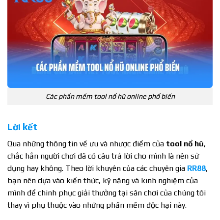
Các phần mềm tool nổ hũ online phổ biến
Lời kết
Qua những thông tin về ưu và nhược điểm của
tool nổ hũ
,
chắc hẳn người chơi đã có câu trả lời cho mình là nên sử
dụng hay không. Theo lời khuyên của các chuyên gia
RR88
,
bạn nên dựa vào kiến thức, kỹ năng và kinh nghiệm của
mình để chinh phục giải thưởng tại sân chơi của chúng tôi
thay vì phụ thuộc vào những phần mềm độc hại này.