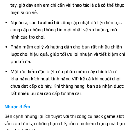
tay, giờ đây anh em chỉ cần vài thao tác là đã có thể thực
hiện suôn sẻ.
Ngoài ra, các
tool nổ hũ
cũng cập nhật dữ liệu liên tục,
cung cấp những thông tin mới nhất về xu hướng, mô
hình của trò chơi.
Phần mềm gợi ý và hướng dẫn cho bạn rất nhiều chiến
lược chơi hiệu quả, giúp tối ưu lợi nhuận và tiết kiệm chi
phí tối đa.
Một ưu điểm đặc biệt của phần mềm này chính là có
khả năng kích hoạt tính năng VIP kể cả khi người chơi
chưa đạt cấp độ này. Khi thăng hạng, bạn sẽ nhận được
rất nhiều ưu đãi cao cấp từ nhà cái.
Nhược điểm
Bên cạnh những lợi ích tuyệt vời thì công cụ hack game slot
vẫn còn tồn tại những hạn chế, rủi ro nghiêm trọng mà bạn