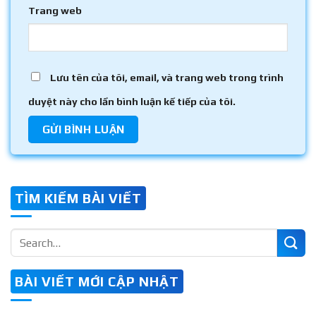
Trang web
Lưu tên của tôi, email, và trang web trong trình
duyệt này cho lần bình luận kế tiếp của tôi.
TÌM KIẾM BÀI VIẾT
BÀI VIẾT MỚI CẬP NHẬT